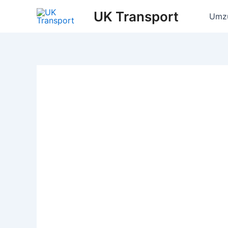
Skip
UK Transport
Umz
to
content